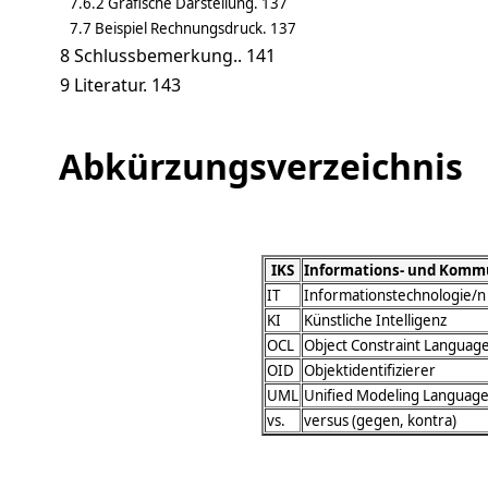
7.6.2 Grafische Darstellung. 137
7.7 Beispiel Rechnungsdruck. 137
8 Schlussbemerkung.. 141
9 Literatur. 143
Abkürzungsverzeichnis
IKS
Informations- und Komm
IT
Informationstechnologie/n
KI
Künstliche Intelligenz
OCL
Object Constraint Languag
OID
Objektidentifizierer
UML
Unified Modeling Languag
vs.
versus (gegen, kontra)