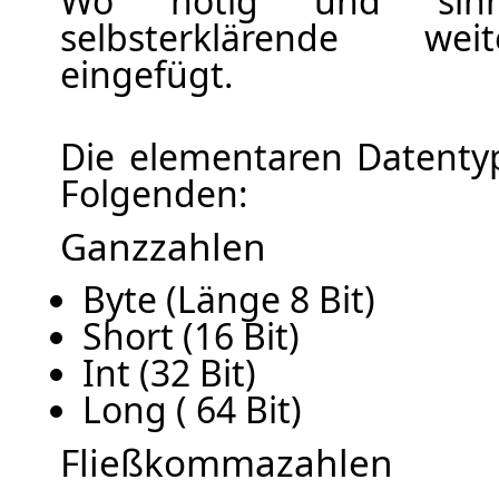
Wo nötig und sinn
selbsterklärende we
eingefügt.
Die elementaren Datentyp
Folgenden:
Ganzzahlen
Byte (Länge 8 Bit)
Short (16 Bit)
Int (32 Bit)
Long ( 64 Bit)
Fließkommazahlen